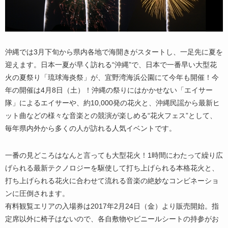
沖縄では3月下旬から県内各地で海開きがスタートし、一足先に夏を
迎えます。日本一夏が早く訪れる“沖縄”で、日本で一番早い大型花
火の夏祭り「琉球海炎祭」が、宜野湾海浜公園にて今年も開催！今
年の開催は4月8日（土）！沖縄の祭りにはかかせない「エイサー
隊」によるエイサーや、約10,000発の花火と、沖縄民謡から最新ヒ
ット曲などの様々な音楽との競演が楽しめる“花火フェス”として、
毎年県内外から多くの人が訪れる人気イベントです。
一番の見どころはなんと言っても大型花火！1時間にわたって繰り広
げられる最新テクノロジーを駆使して打ち上げられる本格花火と、
打ち上げられる花火に合わせて流れる音楽の絶妙なコンビネーショ
ンに圧倒されます。
有料観覧エリアの入場券は2017年2月24日（金）より販売開始。指
定席以外に椅子はないので、各自敷物やビニールシートの持参がお