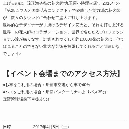
上げるのは、琉球海炎祭の花火師“丸玉屋小勝煙火店”。2016年の
「第28回マカオ国際花火コンテスト」で優勝した実力派の花火師
が、数々のサウンドに合わせて盛大に打ち上げます。
世界的なデザイナーが手掛けるデザイン花火と、それを打ち上げる
世界一の花火師のコラボレーション。世界で名だたるプロフェッシ
ョナル達が織りなす、計算されつくした約10,000発の花火は、他で
は見ることのできない壮大な芸術を披露してくれること間違いなし
でしょう♪
【イベント会場までのアクセス方法】
●お車をご利用の場合：那覇市空港から車で40分
●バスをご利用の場合：那覇バスターミナルよりバス35分
宜野湾球場前下車徒歩5分
日時
2017年4月8日（土）