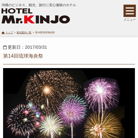
沖縄のビジネス、観光、旅行に安心価格のホテル
メニュー
トップ
観光案内一覧
第14回琉球海炎祭
更新日：2017/03/31
第14回琉球海炎祭