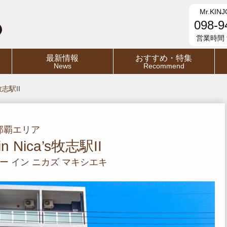
Mr.KINJ
098-9
営業時間 9
最新情報
おすすめ・特集
News
Recommend
s牧志駅II
那覇エリア
in Nica’s牧志駅II
ー イン ニカズ マキシエキ