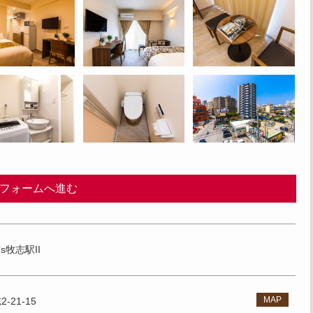
フォームへ進む
a’s牧志駅II
MAP
21-15