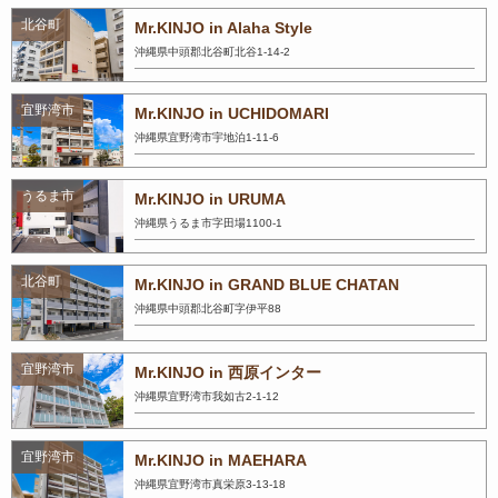
北谷町
Mr.KINJO in Alaha Style
沖縄県中頭郡北谷町北谷1-14-2
宜野湾市
Mr.KINJO in UCHIDOMARI
沖縄県宜野湾市宇地泊1-11-6
うるま市
Mr.KINJO in URUMA
沖縄県うるま市字田場1100-1
北谷町
Mr.KINJO in GRAND BLUE CHATAN
沖縄県中頭郡北谷町字伊平88
宜野湾市
Mr.KINJO in 西原インター
沖縄県宜野湾市我如古2-1-12
宜野湾市
Mr.KINJO in MAEHARA
沖縄県宜野湾市真栄原3-13-18