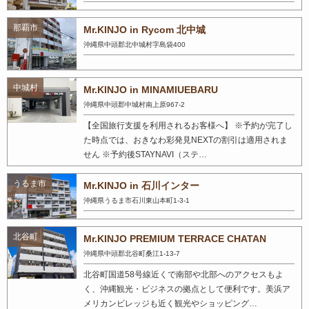
那覇市
Mr.KINJO in Rycom 北中城
沖縄県中頭郡北中城村字島袋400
中城村
Mr.KINJO in MINAMIUEBARU
沖縄県中頭郡中城村南上原967-2
【全国旅行支援を利用されるお客様へ】 ※予約が完了し
た時点では、おきなわ彩発見NEXTの割引は適用されま
せん ※予約後STAYNAVI（ステ…
うるま市
Mr.KINJO in 石川インター
沖縄県うるま市石川東山本町1-3-1
北谷町
Mr.KINJO PREMIUM TERRACE CHATAN
沖縄県中頭郡北谷町桑江1-13-7
北谷町国道58号線近くで南部や北部へのアクセスもよ
く、沖縄観光・ビジネスの拠点として便利です。美浜ア
メリカンビレッジも近く観光やショッピング…