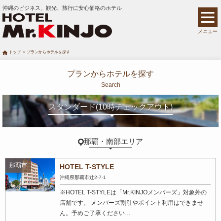
沖縄のビジネス、観光、旅行に安心価格のホテル
メニュー
トップ
プランからホテルを探す
プランからホテルを探す
Search
スタンダード(10時チェックアウト)
那覇・南部エリア
那覇市
HOTEL T-STYLE
沖縄県那覇市辻2-7-1
※HOTEL T-STYLEは「Mr.KINJOメンバーズ」対象外の
店舗です。 メンバーズ割引やポイント利用はできませ
ん。予めご了承ください…