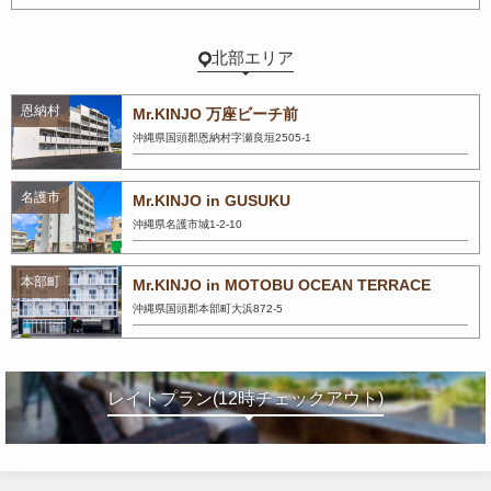
北部エリア
恩納村
Mr.KINJO 万座ビーチ前
沖縄県国頭郡恩納村字瀬良垣2505-1
名護市
Mr.KINJO in GUSUKU
沖縄県名護市城1-2-10
本部町
Mr.KINJO in MOTOBU OCEAN TERRACE
沖縄県国頭郡本部町大浜872-5
レイトプラン(12時チェックアウト)