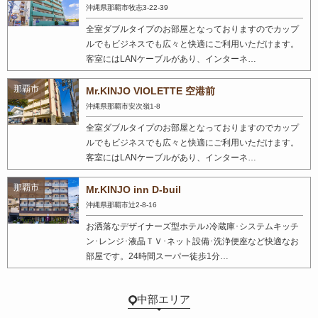
沖縄県那覇市牧志3-22-39
全室ダブルタイプのお部屋となっておりますのでカップ
ルでもビジネスでも広々と快適にご利用いただけます。
客室にはLANケーブルがあり、インターネ…
那覇市
Mr.KINJO VIOLETTE 空港前
沖縄県那覇市安次嶺1-8
全室ダブルタイプのお部屋となっておりますのでカップ
ルでもビジネスでも広々と快適にご利用いただけます。
客室にはLANケーブルがあり、インターネ…
那覇市
Mr.KINJO inn D-buil
沖縄県那覇市辻2-8-16
お洒落なデザイナーズ型ホテル♪冷蔵庫･システムキッチ
ン･レンジ･液晶ＴＶ･ネット設備･洗浄便座など快適なお
部屋です。24時間スーパー徒歩1分…
中部エリア