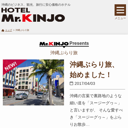
沖縄のビジネス、観光、旅行に安心価格のホテル
メニュー
トップ
沖縄ぶらり旅
Presents
沖縄ぶらり旅
沖縄ぶらり旅、
始めました！
2017/04/03
沖縄の言葉で裏路地のような
細い道を「スージーグヮ～」
と言いますが、 そんな愛すべ
き「スージーグヮ～」をぶら
りお散歩…