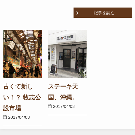
記事を読む
古くて新し
ステーキ天
い！？ 牧志公
国、沖縄。
2017/04/03
設市場
2017/04/03